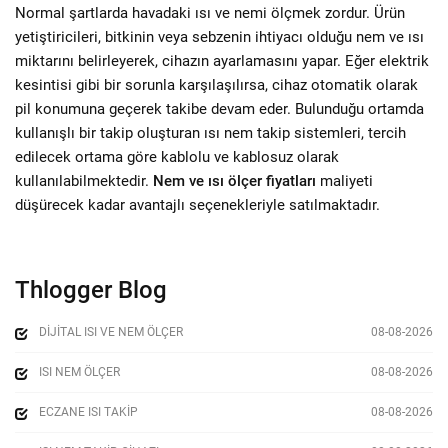
Normal şartlarda havadaki ısı ve nemi ölçmek zordur. Ürün
yetiştiricileri, bitkinin veya sebzenin ihtiyacı olduğu nem ve ısı
miktarını belirleyerek, cihazın ayarlamasını yapar. Eğer elektrik
kesintisi gibi bir sorunla karşılaşılırsa, cihaz otomatik olarak
pil konumuna geçerek takibe devam eder. Bulunduğu ortamda
kullanışlı bir takip oluşturan ısı nem takip sistemleri, tercih
edilecek ortama göre kablolu ve kablosuz olarak
kullanılabilmektedir.
Nem ve ısı ölçer fiyatları
maliyeti
düşürecek kadar avantajlı seçenekleriyle satılmaktadır.
Thlogger Blog
DIJITAL ISI VE NEM ÖLÇER
08-08-2026
ISI NEM ÖLÇER
08-08-2026
ECZANE ISI TAKIP
08-08-2026