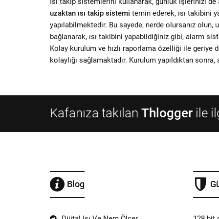
Isı takip sistemlerini kullanarak, günlük işlerinizi de
uzaktan ısı takip sistemi
temin ederek, ısı takibini 
yapılabilmektedir. Bu sayede, nerde olursanız olun, 
bağlanarak, ısı takibini yapabildiğiniz gibi, alarm sis
Kolay kurulum ve hızlı raporlama özelliği ile geriye d
kolaylığı sağlamaktadır. Kurulum yapıldıktan sonra, 
Kafanıza takılan
Thlogger
ile i
Blog
Gü
Dijital Isı Ve Nem Ölçer
128 bit 