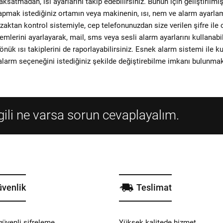
 aksatmadan, ısı ayarlarını takip edebilirsiniz. Bunun için geliştirilmiş
yapmak istediğiniz ortamın veya makinenin, ısı, nem ve alarm ayarla
uzaktan kontrol sistemiyle, cep telefonunuzdan size verilen şifre ile
temlerini ayarlayarak, mail, sms veya sesli alarm ayarlarını kullanabil
önük ısı takiplerini de raporlayabilirsiniz. Esnek alarm sistemi ile k
alarm seçeneğini istediğiniz şekilde değiştirebilme imkanı bulunmak
lgili ne varsa sorun cevaplayalım.
venlik
Teslimat
güvenli şifreleme
Yüksek kalitede hizmet