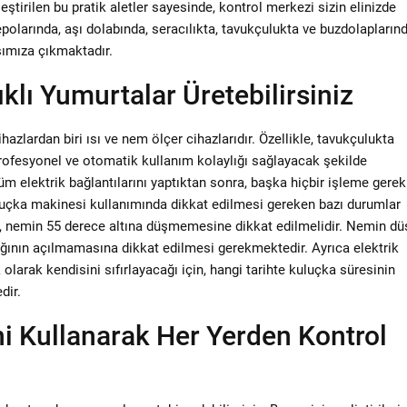
irilen bu pratik aletler sayesinde, kontrol merkezi sizin elinizde
olarında, aşı dolabında, seracılıkta, tavukçulukta ve buzdolapların
şımıza çıkmaktadır.
klı Yumurtalar Üretebilirsiniz
zlardan biri ısı ve nem ölçer cihazlarıdır. Özellikle, tavukçulukta
rofesyonel ve otomatik kullanım kolaylığı sağlayacak şekilde
üm elektrik bağlantılarını yaptıktan sonra, başka hiçbir işleme gerek
luçka makinesi kullanımında dikkat edilmesi gereken bazı durumlar
k, nemin 55 derece altına düşmemesine dikkat edilmelidir. Nemin d
ğının açılmamasına dikkat edilmesi gerekmektedir. Ayrıca elektrik
olarak kendisini sıfırlayacağı için, hangi tarihte kuluçka süresinin
dir.
ni Kullanarak Her Yerden Kontrol