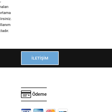
,
maları
 ortama
irsiniz.
ullanım
tadır.
İLETIŞIM
Ödeme