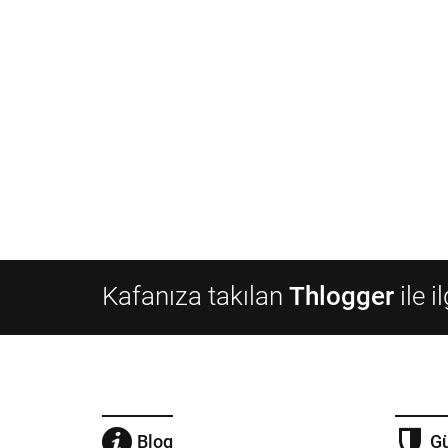
Kafanıza takılan
Thlogger
ile i
Blog
Gü